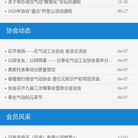
关于举办液压气动“数智化”论坛的通知
11-18
2020年协会“盛达”杯登山活动通知
09-27
协会动态
区环保局——区气动工业协会 座谈交流会
04-07
以辩会友，以辩明事 ——记奉化气动工业协会青年分会第一届辩论赛
04-07
费斯托来奉培训质量管控
04-07
泰隆银行授信气动协会 壹亿元知识产权项目资金
04-07
协会召开九届三次理事会暨政企座谈会
04-07
奉化气动的元宵节
04-07
会员风采
记星宇电子（宁波）有限公司献爱心
12-02