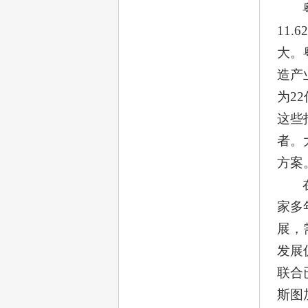
11
大。
造产
为2
这些
者。
方案
家多
展，
发展
联合已
斯图