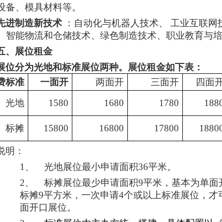
设备、模具材料等。
先进制造新技术
：自动化与机器人技术、 工业互联网
、智能物流和仓储技术、绿色制造技术、职业教育与
五、展位租金
展位分为光地和标准展位两种。展位租金如下表：
费标准
一面开
两面开
三面开
四面
光地
1580
1680
1780
188
标摊
15800
16800
17800
1880
说明：
1、
光地展位最小申请面积36平米。
2、
标摊展位最少申请面积9平米，基本为单面
标摊9平方米，一次申请4个或以上标准展位，才
面开口展位。