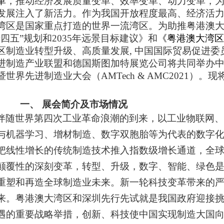
革
，推动经济发展质量变革、效率变革、动力变革，
发展注入了新活力。作为我国开放程度最高、经济活
湾区是国家重点打造的世界一流湾区。为助推粤港澳
十四五”规划和2035年远景目标建议》和
《粤港澳大湾区
区制造业转型升级、高质量发展, 中国国际贸易促进委
进制造产业联盟和德国斯图加特展览公司将共同举办
暨世界先进制造业大会（AMTech & AMC2021）
一、
展会简介及市场情况
伴随世界第四次工业革命浪潮的到来，以工业物联网、
与机器学习、增材制造、数字双胞胎等为代表的数字
把线性增长的传统制造技术推入指数级增长通道，全
颠覆性的深刻变革，转型、升级，数字、智能、绿色
重塑和再造全球制造业未来。新一轮科技变革带来的
来。粤港澳大湾区和深圳先行先试就是我国政府迎接
遇的重要战略举措，创新、科技使中国实现制造大国