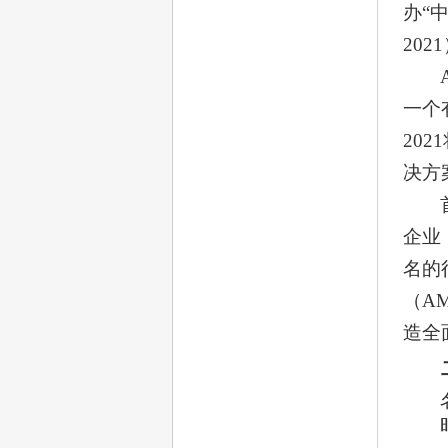
办“
202
一个
20
决方
企业
名的
（A
造全