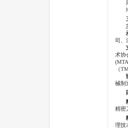
司、
术协
(M
（T
械制
精密
理技