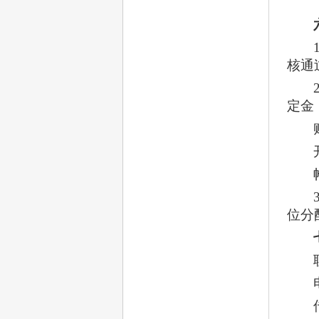
核通
定金
位分