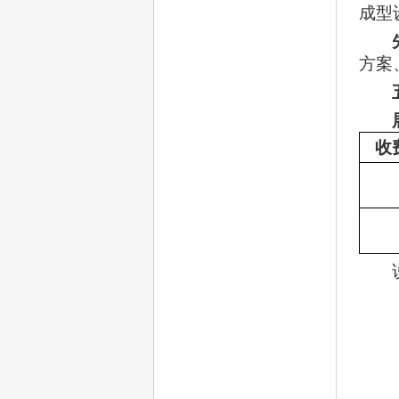
成型
方案
收