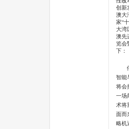
性改
创新
澳大
家“
大湾
澳先
览会
下：
智能
将会
一场
术将
面而
略机