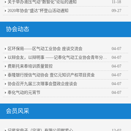
关于举办液压气动“数智化”论坛的通知
11-18
2020年协会“盛达”杯登山活动通知
09-27
协会动态
区环保局——区气动工业协会 座谈交流会
04-07
以辩会友，以辩明事 ——记奉化气动工业协会青年分会第一届辩论赛
04-07
费斯托来奉培训质量管控
04-07
泰隆银行授信气动协会 壹亿元知识产权项目资金
04-07
协会召开九届三次理事会暨政企座谈会
04-07
奉化气动的元宵节
04-07
会员风采
记星宇电子（宁波）有限公司献爱心
12-02