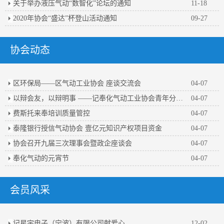
关于举办液压气动“数智化”论坛的通知
11-18
2020年协会“盛达”杯登山活动通知
09-27
协会动态
区环保局——区气动工业协会 座谈交流会
04-07
以辩会友，以辩明事 ——记奉化气动工业协会青年分会第一届辩论赛
04-07
费斯托来奉培训质量管控
04-07
泰隆银行授信气动协会 壹亿元知识产权项目资金
04-07
协会召开九届三次理事会暨政企座谈会
04-07
奉化气动的元宵节
04-07
会员风采
记星宇电子（宁波）有限公司献爱心
12-02