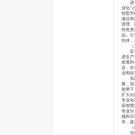
 进一
业化
“
转型升
项目和
管理、
特色资
品，引
扶持，
（三
 近年
进生产
发展到
业，在
业和区
 实践
展，加
形势下
扩大出
专业化
设智慧
专业分
领和示
等，提
（四
 当前