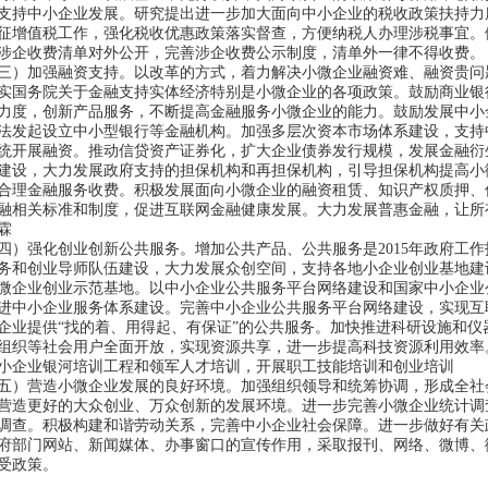
支持中小企业发展。研究提出进一步加大面向中小企业的税收政策扶持力
征增值税工作，强化税收优惠政策落实督查，方便纳税人办理涉税事宜。
涉企收费清单对外公开，完善涉企收费公示制度，清单外一律不得收费
）加强融资支持。以改革的方式，着力解决小微企业融资难、融资贵问
实国务院关于金融支持实体经济特别是小微企业的各项政策。鼓励商业银
力度，创新产品服务，不断提高金融服务小微企业的能力。鼓励发展中小
法发起设立中小型银行等金融机构。加强多层次资本市场体系建设，支持
统开展融资。推动信贷资产证券化，扩大企业债券发行规模，发展金融衍
建设，大力发展政府支持的担保机构和再担保机构，引导担保机构提高小
合理金融服务收费。积极发展面向小微企业的融资租赁、知识产权质押、
融相关标准和制度，促进互联网金融健康发展。大力发展普惠金融，让所
霖
）强化创业创新公共服务。增加公共产品、公共服务是2015
年政府工作
务和创业导师队伍建设，大力发展众创空间，支持各地小企业创业基地建
微企业创业示范基地。以中小企业公共服务平台网络建设和国家中小企业
进中小企业服务体系建设。完善中小企业公共服务平台网络建设，实现互
企业提供
“
找的着、用得起、有保证
”
的公共服务。加快推进科研设施和仪
组织等社会用户全面开放，实现资源共享，进一步提高科技资源利用效率
小企业银河培训工程和领军人才培训，开展职工技能培训和创业培训
）营造小微企业发展的良好环境。加强组织领导和统筹协调，形成全社
营造更好的大众创业、万众创新的发展环境。进一步完善小微企业统计调
调查。积极构建和谐劳动关系，完善中小企业社会保障。进一步做好有关
府部门网站、新闻媒体、办事窗口的宣传作用，采取报刊、网络、微博、
受政策。