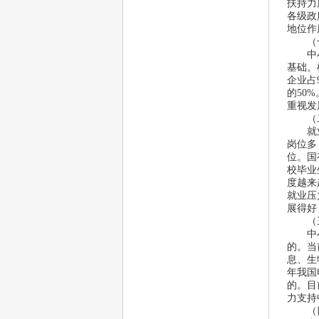
扶持力
各级政
地位作
（一
 中小
基础。
企业占
的
50%
重视发
（二
 就业
岗位多
位。国
校毕业
度越来
就业压
展得好
（三
 中小
的。当
息、生
年我国
的。目
力支持
（四