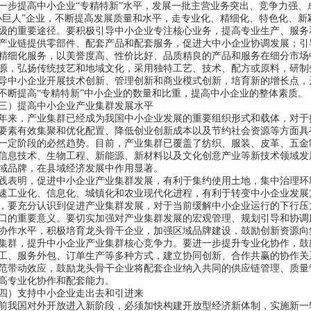
步提高中小企业“
专精特新
”
水平，发展一批主营业务突出、竞争力强、
小巨人
”
企业，不断提高发展质量和水平，走专业化、精细化、特色化、新
级的重要途径。要积极引导中小企业专注核心业务，提高专业生产、服务
产业链提供零部件、配套产品和配套服务，促进大中小企业协调发展；引
精细化服务，以美誉度高、性价比好、品质精良的产品和服务在细分市场
源，弘扬传统技艺和地域文化，采用独特工艺、技术、配方或原料，研制
导中小企业开展技术创新、管理创新和商业模式创新，培育新的增长点，
不断提高
“
专精特新
”
中小企业的数量和比重，提高中小企业的整体素质。
）提高中小企业产业集群发展水平
来，产业集群已经成为我国中小企业发展的重要组织形式和载体，对于
要素有效集聚和优化配置、降低创业创新成本以及节约社会资源等方面具
一定阶段的必然趋势。目前，产业集群已覆盖了纺织、服装、皮革、五金
信息技术、生物工程、新能源、新材料以及文化创意产业等新技术领域发
域品牌，在县域经济发展中作用显著。
表明，促进中小企业产业集群发展，有利于集约使用土地，集中治理环
速工业化、信息化、城镇化和农业现代化进程，有利于转变中小企业发展
，要充分认识到促进产业集群发展，对于当前缓解中小企业运行的下行压
口的重要意义。要切实加强对产业集群发展的宏观管理、规划引导和协调
协作水平，积极培育龙头骨干企业，加强区域品牌建设，鼓励创新资源向
集群，提升中小企业产业集群核心竞争力。要进一步提升专业化协作，鼓
工、服务外包、订单生产等多种方式，建立协同创新、合作共赢的协作关
范带动效应，鼓励龙头骨干企业将配套企业纳入共同的供应链管理、质量
高专业化协作和配套能力。
）支持中小企业走出去和引进来
我国对外开放进入新阶段，必须加快构建开放型经济新体制，实施新一