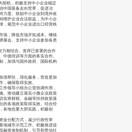
为契机，积极支持中小企业稳定
动中国装备走向世界，促进冶
持力度。鼓励中小企业到境外收
则维护企业合法权益，为中小企
律，规范中小企业进出口经营秩
市场，降低市场开拓成本。继续
牌展会。支持中小企业参加各类
智力相结合。发挥已签署的合作
、中德培训等方面的务实合作。
制，加强与国外政府、国际机构
加强帮扶，强化服务，营造更加
工作，确保取得实效。
工作领导小组办公室协调作用，
施。推动建立落实小微企业政策
切实将财税、金融等扶持政策落
台的各项政策取得实效。结合经
，各地也要大胆实践，积极创
资金分配方式，减少行政性审
基地城市示范工作。积极推进设
投融资体制机制，引导和带动社