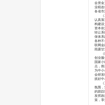
会资金
业税改
各省市
 （三
认真落
构建设
资本依
转让系
保体系
各种不
联网金
雨露甘
 （四
创业服
国家小
点，推
为中小
会研发
抓好中
 （五
氛围，
的跟踪
发挥政
策，享