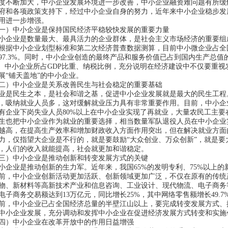
度不断加大，中小企业发展环境进一步改善，中小企业融资难问题有所缓
府和各项政策支持下，经过中小企业自身的努力，近年来中小企业稳步发
用进一步增强。
）中小企业是保持国民经济平稳较快发展的重要力量
企业是数量最大、最具活力的企业群体，是社会主义市场经济的重要组
根据中小企业划型标准和第二次经济普查数据测算，目前中小微企业占全国企
97.3%
。同时，中小企业创造的最终产品和服务价值已占到国内生产总值
。中小企业所占
GDP
比重、纳税比例，充分说明在经济建设中不仅要重视
展
“
铺天盖地
”
的中小企业。
）中小企业是关系改善民生与社会稳定的重要基础
是民生之本，是社会和谐之基，促进中小企业发展就是最大的民生工程
，吸纳就业人员多，这对缓解就业压力具有非常重要作用。目前，中小企业
有企业下岗失业人员
80%
以上在中小企业实现了再就业，大量农民工主要
生也把中小企业作为就业的重要选择，相当数量军队退役人员在中小企业
越高，在提高生产效率和增加财政收入方面作用突出，但在解决就业方面
力，仅指望大企业是不行的，就是要鼓励
“
大众创业、万众创新
”
，就是要
，人们的收入就能提高，社会就更加和谐稳定。
）中小企业是推动创新和转变发展方式的关键
企业是推动创新的生力军。近年来，我国65%
的发明专利、
75%
以上的
前，中小企业创新活动更加活跃、创新领域更加广泛，不仅在原有的传统
物、新材料等高新技术产业和信息咨询、工业设计、现代物流、电子商务
电子商务交易额达到
13
万亿元，同比增长
25%
，其中网络零售额增长
49.7
前，中小企业已占全国经济总量的半壁江山以上，要完成转变发展方式、
中小企业发展，充分调动和发挥中小企业在促进经济发展方式转变和实施
）中小企业在改革开放中的作用日益增强