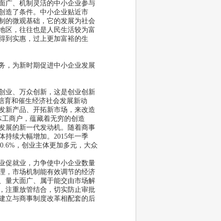
面广、机制灵活的中小企业参与
创造了条件。中小企业贴近市
制的微观基础，它的发展为社会
地区，往往也是人民生活较为富
得到实惠，过上更加富裕的生
务，为新时期促进中小企业发展
创业、万众创新，这是创业创新
培育和催生经济社会发展新动
发新产品、开拓新市场，来改造
体工商户，蕴藏着无穷的创造
发展的新一代发动机。随着商事
体持续大幅增加。
2015
年一季
90.6%
，创业主体更加多元，大众
业促就业，力争使中小企业数量
理，市场机制能有效调节的经济
、量大面广、属于能交由市场解
，注重放管结合，切实防止审批
建立与商事制度改革相配套的后