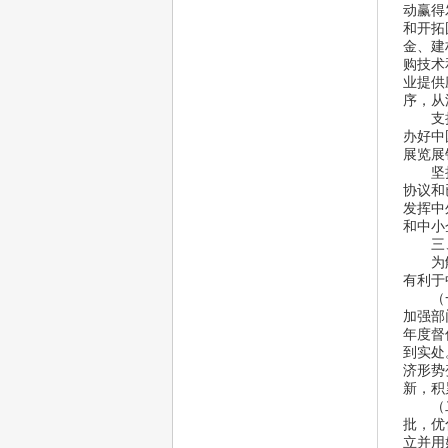
动赢得
和开拓
金、建
购技术
业提供
序，从
 支持
办好中
展览展
 坚持
协议和
发挥中
和中小
三、
 为解
有利于
 （一
加强部
年度督
到实处
济形势
新，积
 （二
批，优
立并用