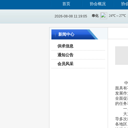
首页
协会概况
协
2026-08-08 11:19:06
新闻中心
供求信息
通知公告
会员风采
 大
 中
面具有
发展作
全面促
的任
一、
 大力
导多次
各地区