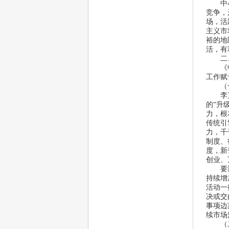
 中小
竞争，
场，活
主义市
裕的地
活，有
二、
 《中
工作赋
（一
 李克
的“
升
力，根
传统引
力，千
制度、
度，新
创业、
 要激
持续增
活动一
决或交
事项边
续市场
 （二