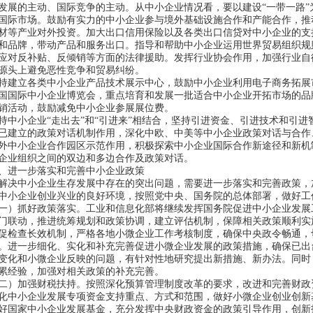
发展的主动、国际竞争的主动。从中小企业情况看，要以建设“
一带一路
”
国际市场。鼓励有实力的中小企业参与境外基础设施合作和产能合作，推
材等产业对外投资。加大出口信用保险以及各类出口信贷对中小企业的支
和品牌，带动产品和服务出口。指导和帮助中小企业运用世界贸易组织规
应对反补贴、反倾销等方面的法律援助。发挥行业协会作用，加强行业自
源头上避免恶性竞争和贸易纠纷。
建立各类中小企业产品技术展示中心，鼓励中小企业利用电子商务拓展
国国际中小企业博览会，重点培育和发展一批适合中小企业开拓市场的品
销活动，鼓励减免中小企业参展展位费。
中小企业“
走出去
”
和
“
引进来
”
相结合，坚持引进资金、引进技术和引进
已建立的政策对话机制作用，深化中欧、中美等中小企业政策对话与合作
外中小企业合作园区示范作用，积极探索中小企业国际合作新途径和新机
企业组织之间的双边和多边合作及政策对话。
进一步落实和完善中小企业政策
决中小企业生存发展中存在的突出问题，需要进一步落实和完善政策，
中小企业创业兴业的良好环境，按照党中央、国务院的总体部署，做好
）抓好政策落实。工业和信息化部将继续发挥国务院促进中小企业发展
门联动，推进统筹规划和政策协调，建立评估机制，保障相关政策顺利实
促检查长效机制，严格各地小微企业工作考核制度，确保中央政令畅通，
。进一步细化、实化和补充完善促进小微企业发展的政策措施，确保已出
变化和小微企业反映的问题，有针对性地研究提出新措施、新办法。同时
累经验，加强对相关政策的补充完善。
）加强财税扶持。按照深化预算管理制度改革的要求，改进和完善财政
化中小企业发展专项资金支持重点、方式和范围，做好小微企业创业创新
好国家中小企业发展基金，充分发挥中央财政资金的政策引导作用，创新