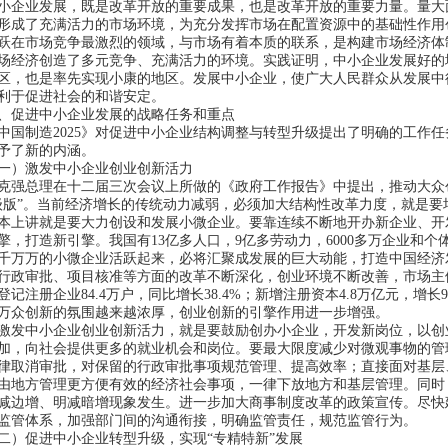
企业发展，既是改革开放的重要成果，也是改革开放的重要力量。量大
形成了充满活力的市场环境，为充分发挥市场在配置资源中的基础性作用
跃在市场竞争最激烈的领域，与市场有着本质的联系，是构建市场经济体
场经济创造了多元竞争、充满活力的环境。实践证明，中小企业发展好的
区，也是率先实现小康的地区。发展中小企业，使广大人民群众从发展中
利于促进社会的和谐安定。
促进中小企业发展的战略任务和重点
国制造2025
》对促进中小企业结构调整与转型升级提出了明确的工作任
予了新的内涵。
）激发中小企业创业创新活力
强总理在十二届三次会议上所做的《政府工作报告》中提出，推动大众
级版
”
。当前经济增长的传统动力减弱，必须加大结构性改革力度，就是要
本上讲就是要大力创设和发展小微企业。要靠连续不断地开办新企业、开
擎，打造新引擎。我国有
13
亿多人口，
9
亿多劳动力，
6000
多万企业和个
千万万的小微企业活跃起来，必将汇聚成发展的巨大动能，打造中国经济
行政审批、项目核准等方面的改革不断深化，创业环境不断改善，市场主
登记注册企业
84.4
万户，同比增长
38.4%
；新增注册资本
4.8
万亿元，增长
万众创新的氛围越来越浓厚，创业创新的引擎作用进一步增强。
发中小企业创业创新活力，就是要鼓励创办小企业，开发新岗位，以创
加，向社会提供更多的就业机会和岗位。要最大限度减少对微观事物的管
律取消审批，对保留的行政审批事项规范管理、提高效率；直接面对基层
由地方管理更方便有效的经济社会事项，一律下放地方和基层管理。同时
减边增、明减暗增现象发生。进一步加大商事制度改革的政策宣传。尽快
监管体系，加强部门间的沟通衔接，明确监管责任，规范监管行为。
）促进中小企业转型升级，实现“
专精特新
”
发展