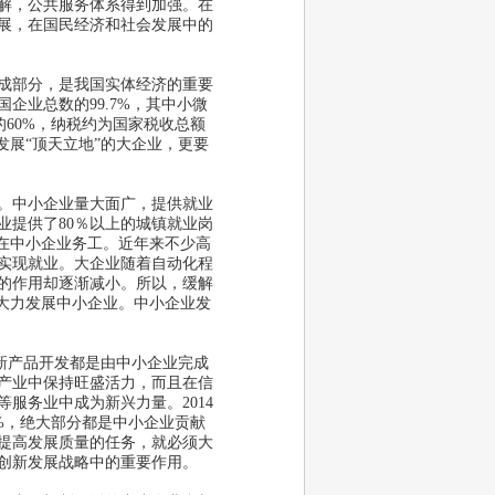
解，公共服务体系得到加强。在
展，在国民经济和社会发展中的
成部分，是我国实体经济的重要
业总数的99.7%
，其中小微
的
60%
，纳税约为国家税收总额
发展
“
顶天立地
”
的大企业，更要
。中小企业量大面广，提供就业
提供了80
％以上的城镇就业岗
在中小企业务工。近年来不少高
实现就业。大企业随着自动化程
的作用却逐渐减小。所以，缓解
大力发展中小企业。中小企业发
新产品开发都是由中小企业完成
产业中保持旺盛活力，而且在信
等服务业中成为新兴力量。
2014
%
，绝大部分都是中小企业贡献
提高发展质量的任务，就必须大
创新发展战略中的重要作用。