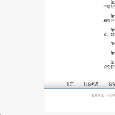
 第九
申请配
 第十
和管理
 第十
置。如
第十二
第十三
 第十
资免征
首页
协会概况
会
服务热线：+86-057