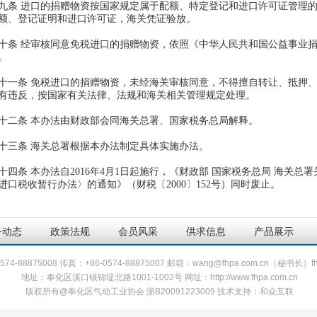
条 进口的捐赠物资按国家规定属于配额、特定登记和进口许可证管理的
额、登记证明和进口许可证，海关凭证验放。
条 经审核同意免税进口的捐赠物资，依照《中华人民共和国公益事业捐
。
一条 免税进口的捐赠物资，未经海关审核同意，不得擅自转让、抵押、
有违反，按国家有关法律、法规和海关相关管理规定处理。
条 本办法由财政部会同海关总署、国家税务总局解释。
条 海关总署根据本办法制定具体实施办法。
四条 本办法自2016
年
4
月
1
日起施行，《财政部 国家税务总局 海关总
进口税收暂行办法〉的通知》（财税〔
2000
〕
152
号）同时废止。
务动态
政策法规
会员风采
供求信息
产品展示
4-88875008 传真：+86-0574-88875007 邮箱：wang@fhpa.com.cn（秘书长）fhp
地址：奉化区溪口镇锦堤北路1001-1002号 网址：http://www.fhpa.com.cn
版权所有@奉化区气动工业协会 浙B20091223009 技术支持：
和众互联