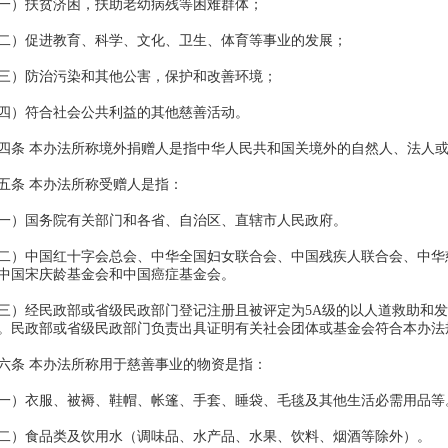
）扶贫济困，扶助老幼病残等困难群体；
）促进教育、科学、文化、卫生、体育等事业的发展；
）防治污染和其他公害，保护和改善环境；
）符合社会公共利益的其他慈善活动。
 本办法所称境外捐赠人是指中华人民共和国关境外的自然人、法人
条 本办法所称受赠人是指：
）国务院有关部门和各省、自治区、直辖市人民政府。
）中国红十字会总会、中华全国妇女联合会、中国残疾人联合会、中华
中国宋庆龄基金会和中国癌症基金会。
）经民政部或省级民政部门登记注册且被评定为5A
级的以人道救助和发
。民政部或省级民政部门负责出具证明有关社会团体或基金会符合本办法
条 本办法所称用于慈善事业的物资是指：
衣服、被褥、鞋帽、帐篷、手套、睡袋、毛毯及其他生活必需用品
食品类及饮用水（调味品、水产品、水果、饮料、烟酒等除外）。