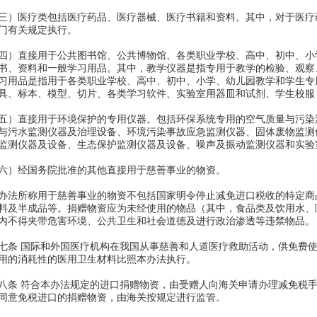
）医疗类包括医疗药品、医疗器械、医疗书籍和资料。其中，对于医疗
门有关规定执行。
）直接用于公共图书馆、公共博物馆、各类职业学校、高中、初中、小
书、资料和一般学习用品。其中，教学仪器是指专用于教学的检验、观察
习用品是指用于各类职业学校、高中、初中、小学、幼儿园教学和学生专
具、标本、模型、切片、各类学习软件、实验室用器皿和试剂、学生校服
）直接用于环境保护的专用仪器。包括环保系统专用的空气质量与污染
与污水监测仪器及治理设备、环境污染事故应急监测仪器、固体废物监测
监测仪器及设备、生态保护监测仪器及设备、噪声及振动监测仪器和实验
）经国务院批准的其他直接用于慈善事业的物资。
法所称用于慈善事业的物资不包括国家明令停止减免进口税收的特定商
料及半成品等。捐赠物资应为未经使用的物品（其中，食品类及饮用水、
内不得夹带危害环境、公共卫生和社会道德及进行政治渗透等违禁物品。
条 国际和外国医疗机构在我国从事慈善和人道医疗救助活动，供免费使
用的消耗性的医用卫生材料比照本办法执行。
条 符合本办法规定的进口捐赠物资，由受赠人向海关申请办理减免税手
同意免税进口的捐赠物资，由海关按规定进行监管。