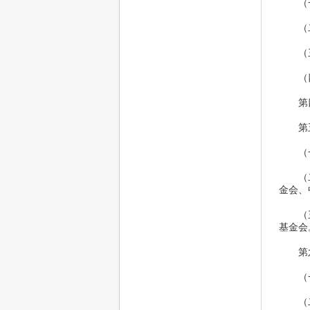
（一
（二
（三
（四
第四条
第五
（一
 （二
金会、
 （三
基金会
第六
（一）
（二）