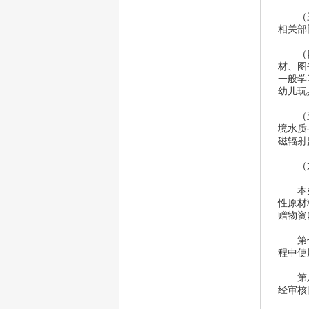
 （三
相关部
 （四
材、图
一般学
幼儿玩
 （五
境水质
磁辐射
（六
 本办
性原材
赠物资
 第七
程中使
 第八
经审核