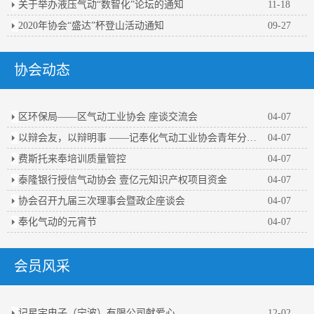
关于举办液压气动“数智化”论坛的通知
11-18
2020年协会“盛达”杯登山活动通知
09-27
协会动态
区环保局——区气动工业协会 座谈交流会
04-07
以辩会友，以辩明事 ——记奉化气动工业协会青年分会第一届辩论赛
04-07
费斯托来奉培训质量管控
04-07
泰隆银行授信气动协会 壹亿元知识产权项目资金
04-07
协会召开九届三次理事会暨政企座谈会
04-07
奉化气动的元宵节
04-07
会员风采
记星宇电子（宁波）有限公司献爱心
12-02