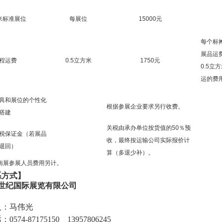
米标准展位
每展位
15000元
每个标摊
展品运
程运费
0.5立方米
1750元
0.5立
运的费
具和展位的个性化
根据参展企业要求另行收费。
搭建
关税由承办单位按货值的50％预
税保证金（若展品
收，最终按运输公司实际报价计
退回）
算（多退少补）。
越南展参展人员费用另计。
系方式】
世纪国际展览有限公司
人：马伟光
话：
0574-87175150 13957806245