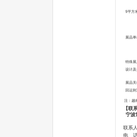
9平方
展品单
特殊展
设计及
展品关
回运则
 注：
【联
宁波
联系
电 