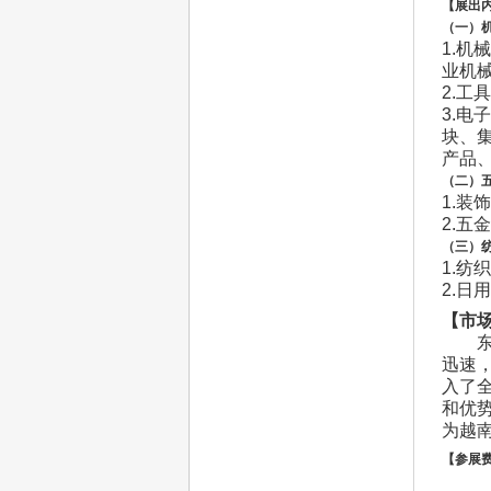
【展出
（一）
1.
机械
业机
2.
工具
3.
电子
块、
产品
（二）
1.
装饰
2.
五金
（三）
1.
纺织
2.
日用
【市
迅速
入了
和优
为越
【参展