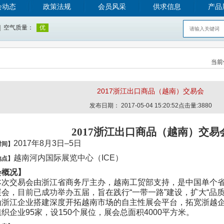
会动态
政策法规
会员风采
供求信息
产品
当前
2017浙江出口商品（越南）交易会
发布日期： 2017-05-04 15:20:52点击量:3880
2017
浙江出口商品（越南）交易
2017
年8月3日–5日
时间】
越南河内国际展览中心（ICE）
地点】
会概况】
本次交易会由浙江省商务厅主办，越南工贸部支持，是中国单个
展会，
目前已成功举办五届，
旨在践行“一带一路”建设，扩大“品
为浙江企业搭建深度开拓越南市场的自主性展会平台，拓宽浙越
织企业95家，设150个展位，展会总面积4000平方米。