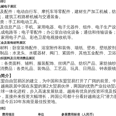
内容】
机械电子展区
及配件：电动自行车、摩托车等零配件，建材生产加工机械，纺
械，建筑工程路桥机械与交通装备。
类：手工和电动工具。
及信息产品：手机、家用电器、电子元器件、组件、电子生产设
集成电路等；电子零配件；办公室自动化设备；通信和传输设备
、家用电子产品、彩色卫星电视接收机等。
五金及装饰材料展区
材料：卧室装饰配件、浴室附件和装饰、墙纸、壁布、壁纸胶剂
制品：水龙头、水暖器材、阀门、紧固件、其他五金配件、卫浴
纺织面料及日用消费品展区
：各类面料、辅料、服装配饰、丝绸产品、纺织产品、家纺抽纱
消费品：各类礼品、装饰品、工艺品、玩具、日用品、钟表眼镜
场简介】
东盟自由贸易区的建立，为中国和东盟贸易打开了广阔的前景。
，
越南跃居中国在东盟的第2大贸易伙伴，两国的优势产业拉动贸
全球一体化进程，步入高速发展轨道。越南有优良的投资环境及
势，直接外来投资大幅增长，跨国公司都十分看好越南这只“潜力
南是今后10年东南亚最佳投资地。
费用】
费用项目
单位
参展费用标准（人民币）