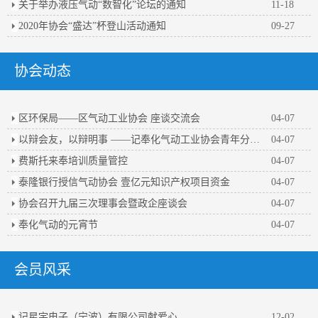
关于举办液压气动“数智化”论坛的通知
11-18
2020年协会“盛达”杯登山活动通知
09-27
协会动态
区环保局——区气动工业协会 座谈交流会
04-07
以辩会友，以辩明事 ——记奉化气动工业协会青年分会第一届辩论赛
04-07
费斯托来奉培训质量管控
04-07
泰隆银行授信气动协会 壹亿元知识产权项目资金
04-07
协会召开九届三次理事会暨政企座谈会
04-07
奉化气动的元宵节
04-07
会员风采
记星宇电子（宁波）有限公司献爱心
12-02