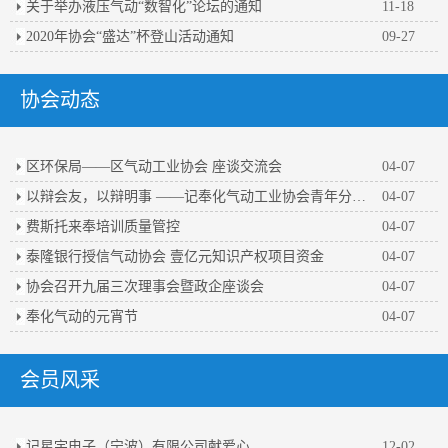
关于举办液压气动“数智化”论坛的通知
11-18
2020年协会“盛达”杯登山活动通知
09-27
协会动态
区环保局——区气动工业协会 座谈交流会
04-07
以辩会友，以辩明事 ——记奉化气动工业协会青年分会第一届辩论赛
04-07
费斯托来奉培训质量管控
04-07
泰隆银行授信气动协会 壹亿元知识产权项目资金
04-07
协会召开九届三次理事会暨政企座谈会
04-07
奉化气动的元宵节
04-07
会员风采
记星宇电子（宁波）有限公司献爱心
12-02