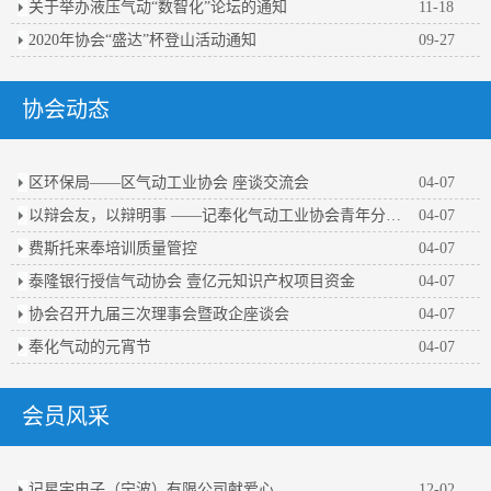
关于举办液压气动“数智化”论坛的通知
11-18
2020年协会“盛达”杯登山活动通知
09-27
协会动态
区环保局——区气动工业协会 座谈交流会
04-07
以辩会友，以辩明事 ——记奉化气动工业协会青年分会第一届辩论赛
04-07
费斯托来奉培训质量管控
04-07
泰隆银行授信气动协会 壹亿元知识产权项目资金
04-07
协会召开九届三次理事会暨政企座谈会
04-07
奉化气动的元宵节
04-07
会员风采
记星宇电子（宁波）有限公司献爱心
12-02